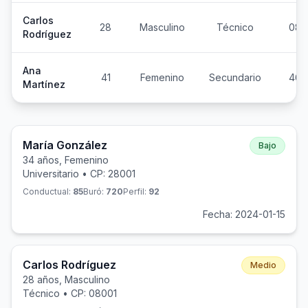
Carlos
28
Masculino
Técnico
080
Rodríguez
Ana
41
Femenino
Secundario
460
Martínez
María González
Bajo
34 años, Femenino
Universitario • CP: 28001
Conductual:
85
Buró:
720
Perfil:
92
Fecha: 2024-01-15
Carlos Rodríguez
Medio
28 años, Masculino
Técnico • CP: 08001